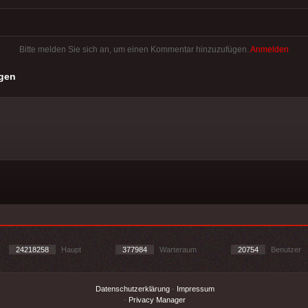
Bitte melden Sie sich an, um einen Kommentar hinzuzufügen.
Anmelden
gen
24218258
Haupt
377984
Warteraum
20754
Benutzer
Datenschutzerklärung
-
Impressum
-
Privacy Manager