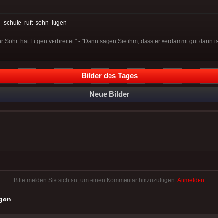
:
schule
ruft
sohn
lügen
Ihr Sohn hat Lügen verbreitet." - "Dann sagen Sie ihm, dass er verdammt gut darin is
Bilder des Tages
Neue Bilder
Bitte melden Sie sich an, um einen Kommentar hinzuzufügen.
Anmelden
gen