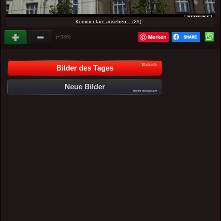
Kommentare ansehen... (29)
Merken
(+336)
Startseite
Bilder des Tages
Neue Bilder
nicht moderiert