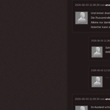
2026-06-03 11:08:28 von
ano
Und immer dran 
Die Russentroll
Alleine nur dam
hinterher kann 
2026-06-03 11:38
Sch
dekl
2026-06-03 12:10
Der 
2026-06-03 11:09:34 von
ano
Im Ausland schüt