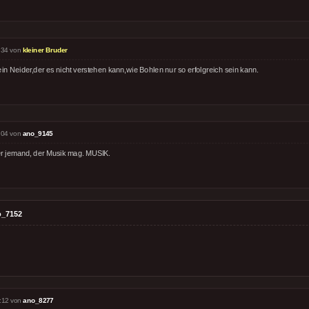
:34 von
kleiner Bruder
in Neider,der es nicht verstehen kann,wie Bohlen nur so erfolgreich sein kann.
:04 von
ano_9145
r jemand, der Musik mag. MUSIK.
o_7152
:12 von
ano_8277