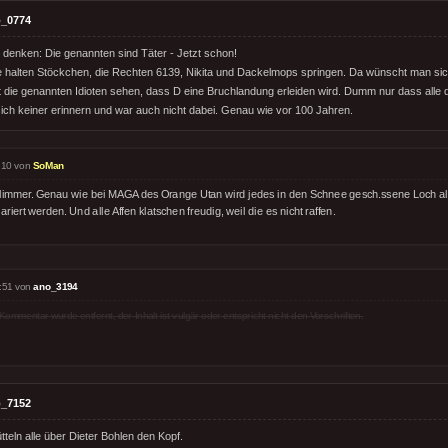
_0774
denken: Die genannten sind Täter - Jetzt schon!
e halten Stöckchen, die Rechten 6139, Nikita und Dackelmops springen. Da wünscht man sich j
it die genannten Idioten sehen, dass D eine Bruchlandung erleiden wird. Dumm nur dass alle 
sich keiner erinnern und war auch nicht dabei. Genau wie vor 100 Jahren.
:10 von
SoMan
limmer. Genau wie bei MAGA des Orange Utan wird jedes in den Schnee gesch.ssene Loch al
ariert werden. Und alle Affen klatschen freudig, weil die es nicht raffen.
:51 von
ano_3194
Kommentar wurde entfernt, der Inhalt ist vulgär oder entspricht nicht den Vorschriften.
_7152
teln alle über Dieter Bohlen den Kopf.