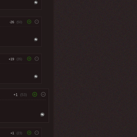
-26
(50)
+19
(35)
+1
(53)
+1
(23)