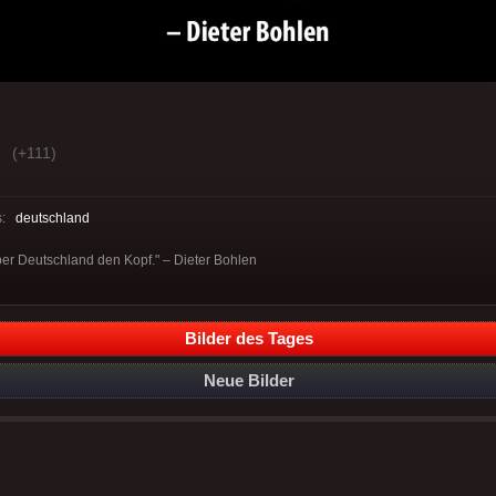
(+111)
s:
deutschland
über Deutschland den Kopf." – Dieter Bohlen
Bilder des Tages
Neue Bilder