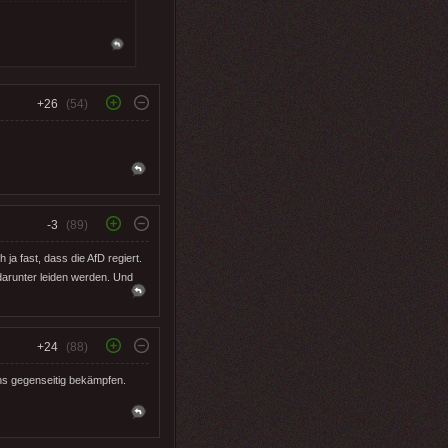
+26
(54)
-3
(89)
a fast, dass die AfD regiert.
darunter leiden werden. Und
+24
(88)
uns gegenseitig bekämpfen.