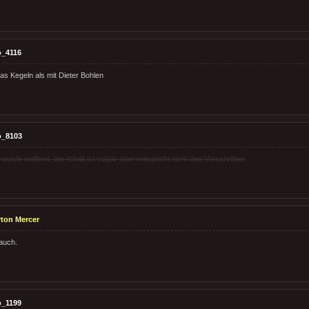
o_4116
as Kegeln als mit Dieter Bohlen
o_8103
rde entfernt, der Inhalt ist vulgär oder entspricht nicht den Vorschriften.
ton Mercer
 auch.
o_1199