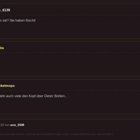
o_6139
n sie? Sie haben Recht!
ita
ckelmops
teln auch viele den Kopf über Dieter Bohlen...
:03 von
ano_2639
Kommentar wurde entfernt, der Inhalt ist vulgär oder entspricht nicht den Vorschriften.