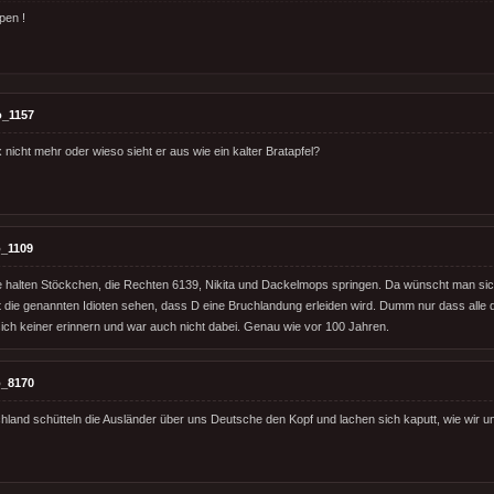
pen !
o_1157
 nicht mehr oder wieso sieht er aus wie ein kalter Bratapfel?
_1109
e halten Stöckchen, die Rechten 6139, Nikita und Dackelmops springen. Da wünscht man sich j
it die genannten Idioten sehen, dass D eine Bruchlandung erleiden wird. Dumm nur dass alle 
sich keiner erinnern und war auch nicht dabei. Genau wie vor 100 Jahren.
_8170
chland schütteln die Ausländer über uns Deutsche den Kopf und lachen sich kaputt, wie wir 