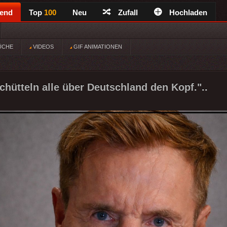
rend
Top
100
Neu
Zufall
Hochladen
ÜCHE
VIDEOS
GIF ANIMATIONEN
chütteln alle über Deutschland den Kopf."..