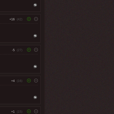
+16
(42)
-5
(27)
+4
(16)
+1
(15)