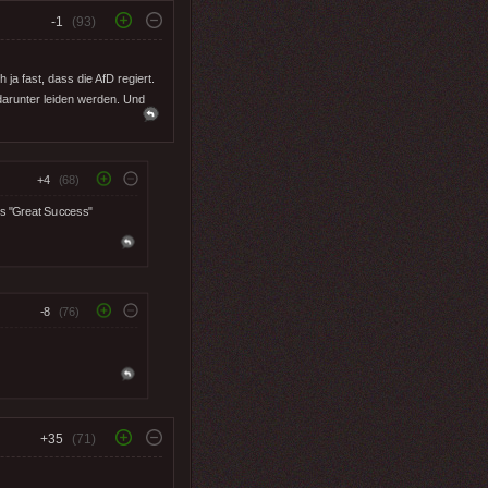
-1
(93)
a fast, dass die AfD regiert.
darunter leiden werden. Und
+4
(68)
s "Great Success"
-8
(76)
+35
(71)