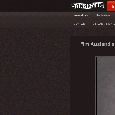
T
Anmelden
Registrieren
WITZE
BILDER & SPR
"Im Ausland s