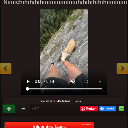
Niiiiichihihihihiiiiiiiiiiiiiiiiiiiihihihihihihiiiiiiiiiiiii
Merken
(+86)
Startseite
Bilder des Tages