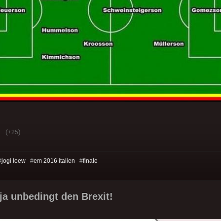
(
)
+25
#
jogi loew
#
em 2016 italien
#
finale
 ja unbedingt den Brexit!