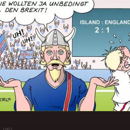
(
)
+41