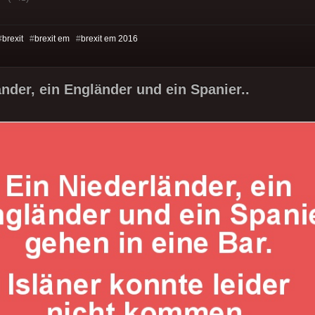
#
brexit
#
brexit em
#
brexit em 2016
änder, ein Engländer und ein Spanier..