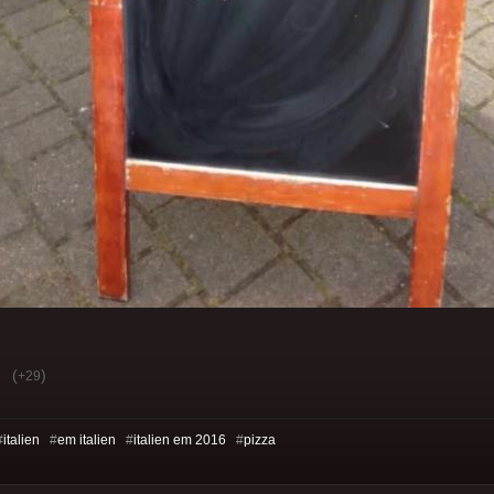
(
)
+29
#
italien
#
em italien
#
italien em 2016
#
pizza