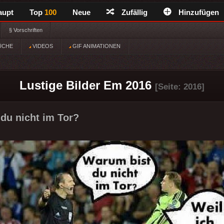
aupt
Top
100
Neue
Zufällig
Hinzufügen
§ Vorschriften
ÜCHE
VIDEOS
GIF ANIMATIONEN
Lustige Bilder Em 2016
[Seite: 2016]
du nicht im Tor?