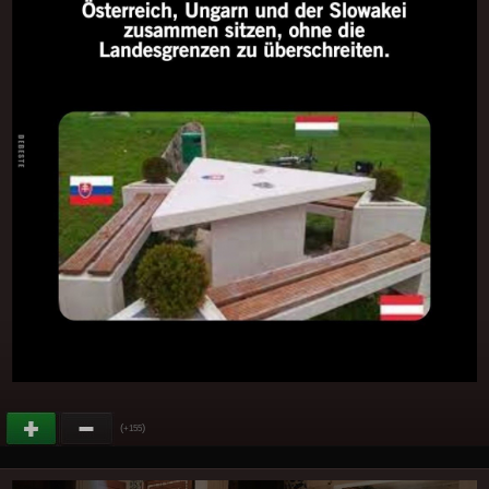
(
)
+155