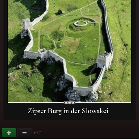
(
)
+102