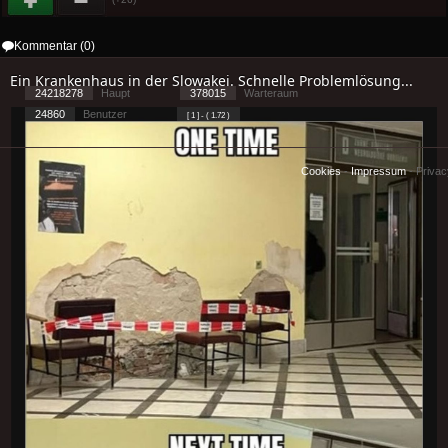
Kommentar (0)
Ein Krankenhaus in der Slowakei. Schnelle Problemlösung...
24218278
Haupt
378015
Warteraum
24860
Benutzer
[ 1 ] - ( 1.72 )
Cookies
-
Impressum
-
Priva