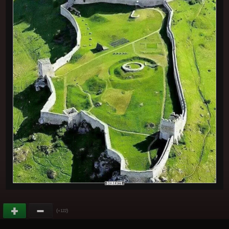
(
)
+122