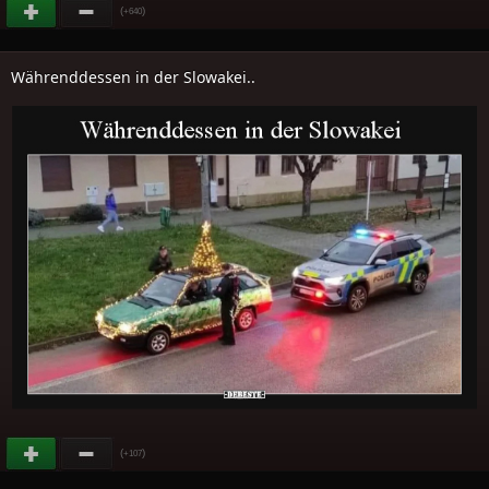
(
)
+640
Währenddessen in der Slowakei..
(
)
+107