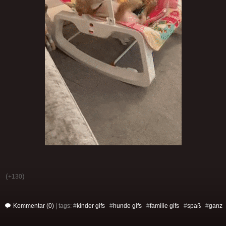
(
)
+130
Kommentar (0)
| tags: #
kinder gifs
#
hunde gifs
#
familie gifs
#
spaß
#
ganz