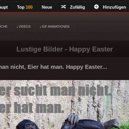
aupt
Top
100
Neue
Zufällig
Hinzufügen
ÜCHE
VIDEOS
GIF ANIMATIONEN
Lustige Bilder - Happy Easter
man nicht, Eier hat man. Happy Easter...