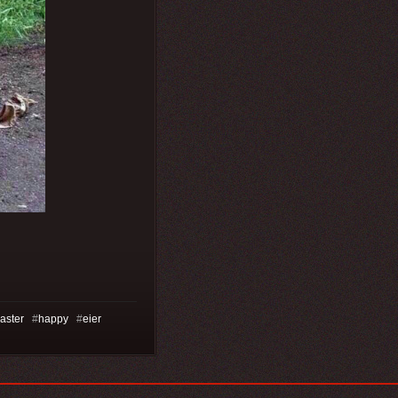
aster
#
happy
#
eier