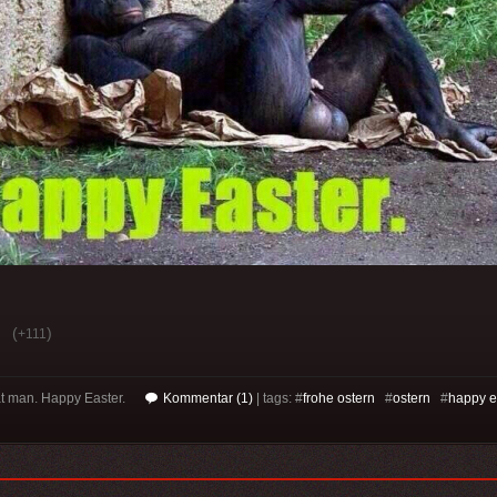
(
)
+111
hat man. Happy Easter.
Kommentar (1)
| tags: #
frohe ostern
#
ostern
#
happy e