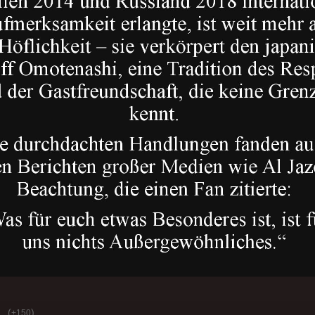
(
)
+150