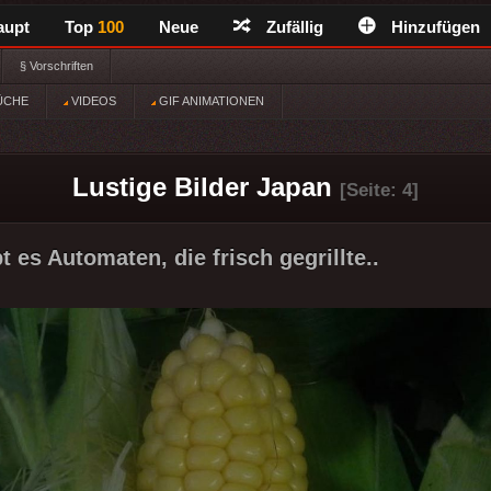
aupt
Top
100
Neue
Zufällig
Hinzufügen
§ Vorschriften
ÜCHE
VIDEOS
GIF ANIMATIONEN
Lustige Bilder Japan
[Seite: 4]
t es Automaten, die frisch gegrillte..