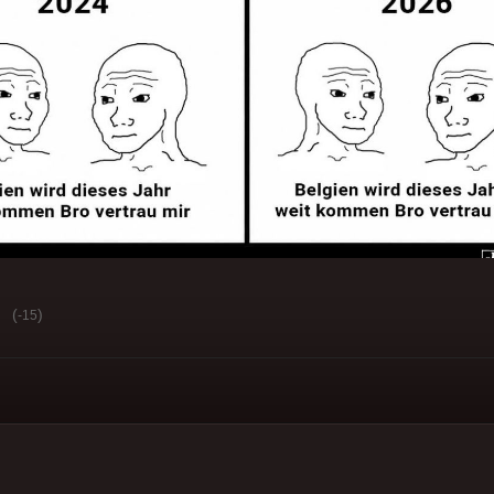
(
)
-15