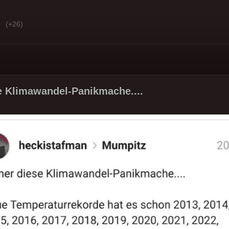
(+26)
e Klimawandel-Panikmache....