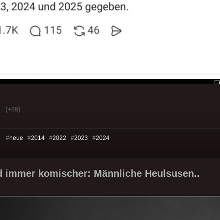
(
)
+88
s: #
neue
#
2014
#
2022
#
2023
#
2024
d immer komischer: Männliche Heulsusen..