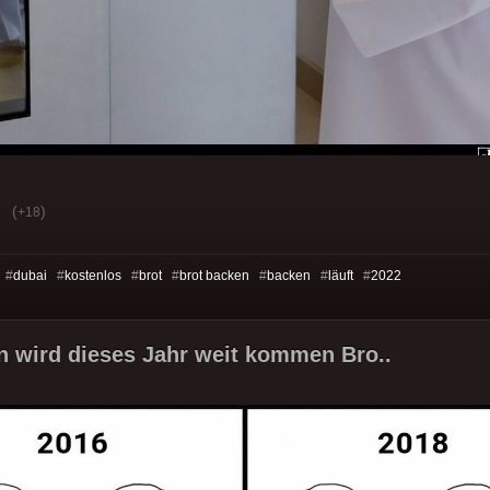
(
)
+18
 #
dubai
#
kostenlos
#
brot
#
brot backen
#
backen
#
läuft
#
2022
n wird dieses Jahr weit kommen Bro..