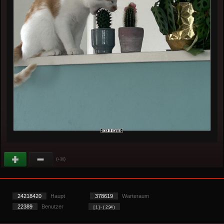
(
)
+30
24218420
Haupt
378619
Warteraum
22389
Benutzer
[ 1 ] - ( 2.94 )