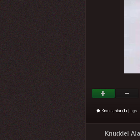
Kommentar (1)
| tags:
Knuddel Ala