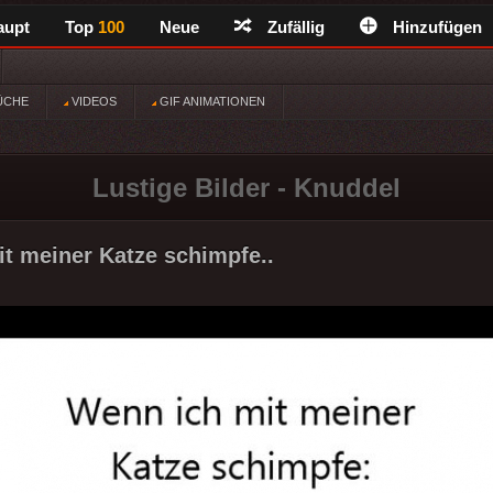
aupt
Top
100
Neue
Zufällig
Hinzufügen
ÜCHE
VIDEOS
GIF ANIMATIONEN
Lustige Bilder - Knuddel
t meiner Katze schimpfe..