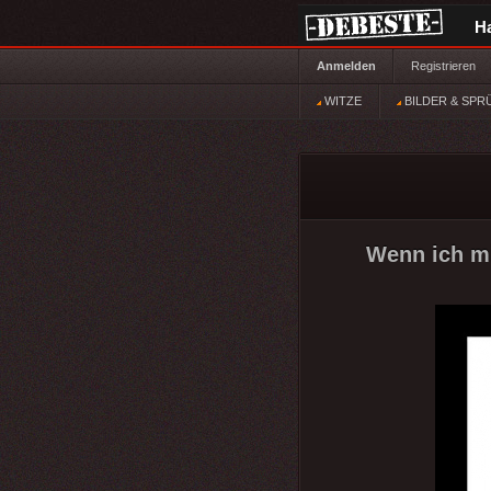
H
Anmelden
Registrieren
WITZE
BILDER & SPR
Wenn ich mi