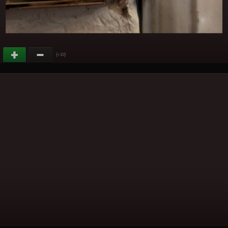
(
)
+10