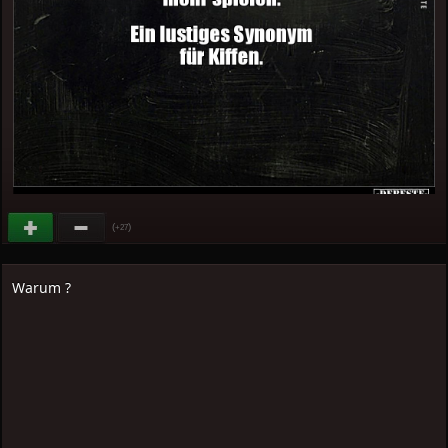
(
)
+27
Warum ?