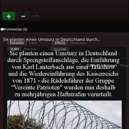
(+26)
Kommentar (0)
Sie planten einen Umsturz in Deutschland durch..
24218291
Haupt
378121
Warteraum
31984
Benutzer
[ 1 ] - ( 2.18 )
Cookies
-
Impressum
-
Priva