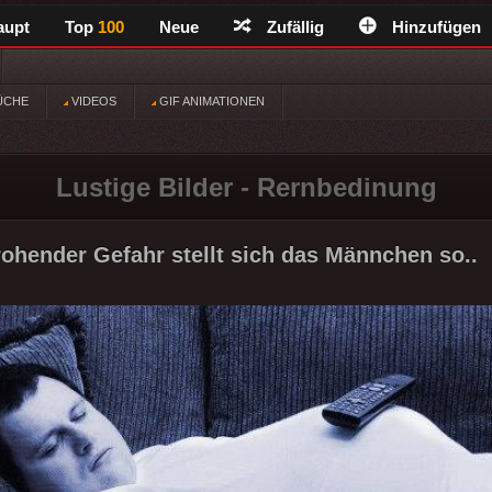
aupt
Top
100
Neue
Zufällig
Hinzufügen
ÜCHE
VIDEOS
GIF ANIMATIONEN
Lustige Bilder - Rernbedinung
drohender Gefahr stellt sich das Männchen so..