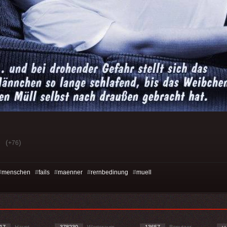
(
)
+76
#
menschen
#
fails
#
maenner
#
rernbedinung
#
muell