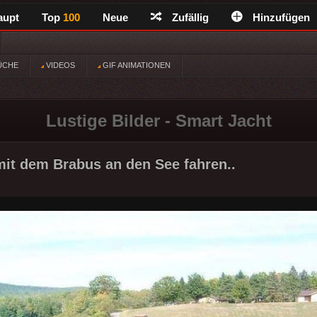
aupt
Top
100
Neue
Zufällig
Hinzufügen
ÜCHE
VIDEOS
GIF ANIMATIONEN
Lustige Bilder - Smart Jacht
it dem Brabus an den See fahren..