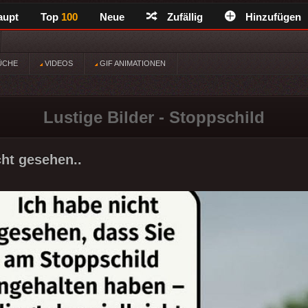
aupt
Top
100
Neue
Zufällig
Hinzufügen
ÜCHE
VIDEOS
GIF ANIMATIONEN
Lustige Bilder - Stoppschild
cht gesehen..