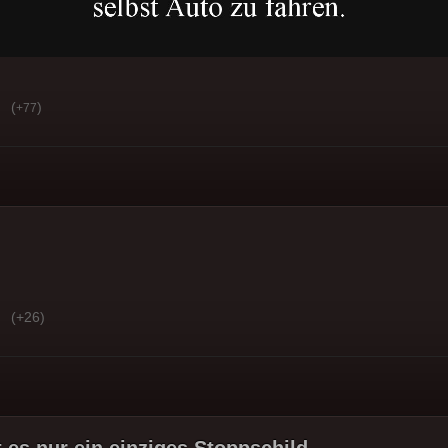
(
)
+77
(+26)