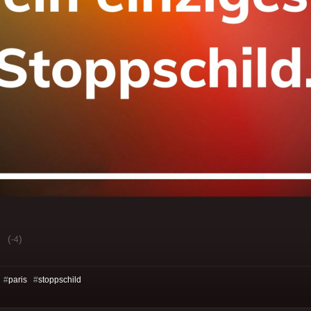
(
)
-4
 #
paris
#
stoppschild