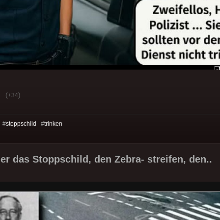
(
)
+34
 #
stoppschild
#
trinken
er das Stoppschild, den Zebra- streifen, den..