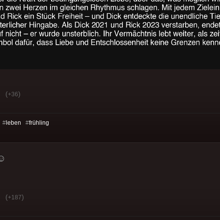
(
)
+36
 #
leben
#
frühling
 ☺
(
)
+187