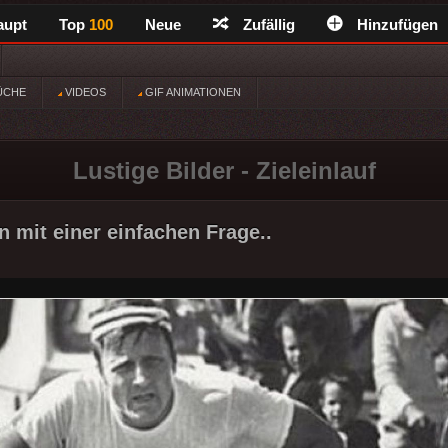
aupt
Top
100
Neue
Zufällig
Hinzufügen
ÜCHE
VIDEOS
GIF ANIMATIONEN
Lustige Bilder - Zieleinlauf
n mit einer einfachen Frage..