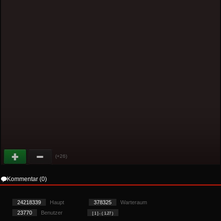
(+26)
Kommentar (0)
24218339
Haupt
378325
Warteraum
23770
Benutzer
[ 1 ] - ( 1.27 )