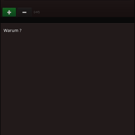
(
)
+67
Warum ?