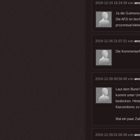
2019-12-24 16:24:39 von
an
Ja die Gutmens
Die AFD ist doc
prozentual klei
2019-12-26 21:07:21 von
an
Die Kommentarfu
2019-12-28 00:58:48 von
an
Laut dem Bund 
kommt unter Um
bedecken. Hinte
Kassenbons zu u
Mal ein paar Za
2019-12-28 01:00:39 von
an