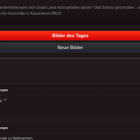
ardenhöhe kann sich unser Land nicht gefallen lassen" Olaf Scholz spricht über...
-Ex-Geschäfte c) Kassenbon-Pflicht
Bilder des Tages
Neue Bilder
onym
g. ^^
onym
gerade zu Weihnachten.