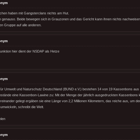
onym
chen haben mit Gangsterclans nichts am Hut.
h genauso. Beide bewegen sich in Grauzonen und das Gericht kann ihnen nichts nachweisen.
nen Gruppe auf alle anderen.
onym
nktion hier dient der NSDAP als Hetze
onym
für Umwelt und Naturschutz Deutschland (BUND e.V.) bestehen 14 von 19 Kassenbons aus 
stände eine Kassenbon-Lawine zu: Mit der Menge der jährlich ausgedruckten Kassenbons k
reinander gelegt ergäben sie eine Länge von 2,2 Millionen Kilometern, das reiche aus, um de
mwickeln, schreibt die Welt.
hlen
onym