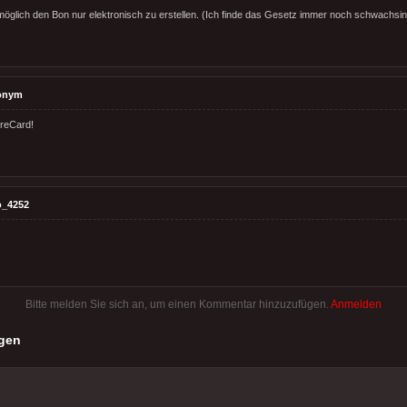
t möglich den Bon nur elektronisch zu erstellen. (Ich finde das Gesetz immer noch schwachsin
onym
ireCard!
o_4252
Bitte melden Sie sich an, um einen Kommentar hinzuzufügen.
Anmelden
gen