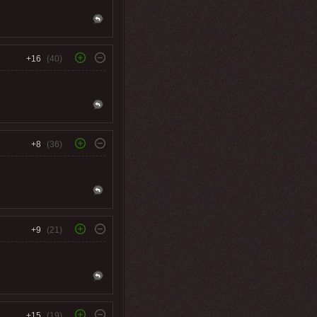
+16
(40)
+8
(36)
+9
(21)
+15
(19)