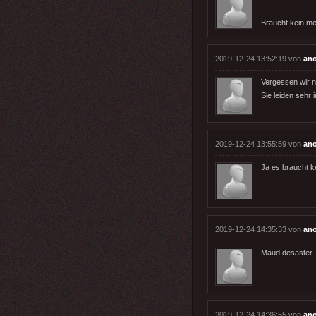
Braucht kein m
2019-12-24 13:52:19 von
an
Vergessen wir n
Sie leiden sehr 
2019-12-24 13:55:59 von
an
Ja es braucht ke
2019-12-24 14:35:33 von
an
Maud desaster
2019-12-24 14:36:55 von
an