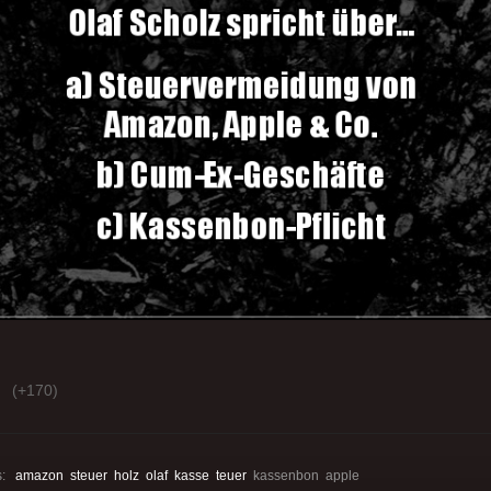
(+170)
s:
amazon
steuer
holz
olaf
kasse
teuer
kassenbon apple