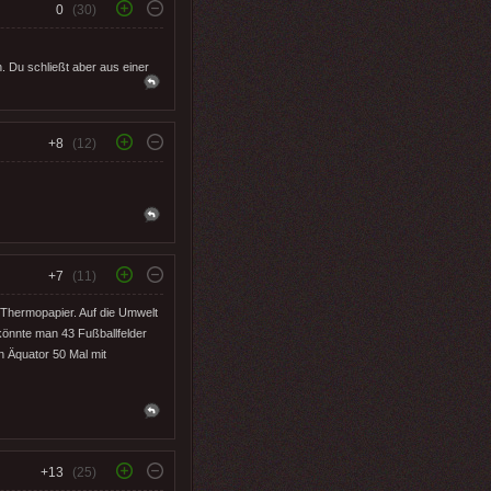
0
(30)
 Du schließt aber aus einer
+8
(12)
+7
(11)
Thermopapier. Auf die Umwelt
önnte man 43 Fußballfelder
n Äquator 50 Mal mit
+13
(25)