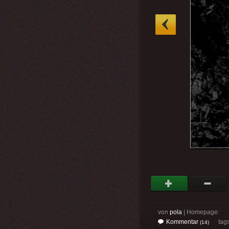
»
von
pola
| Homepage:
Kommentar
tag
(14)