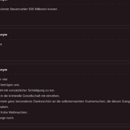
önnte Steuerzahler 500 Millionen kosten
onym
te
onym
 vier.
 betrügen uns.
hl mit vorsätzlicher Schädigung zu tun.
in die kriminelle Gesellschaft mit einreihen.
mein ganz besonderes Dankeschön an die selbsternannten Gutmenschen, die diesen Gang
 haben.
 frohe Weihnachten .
ange noch.