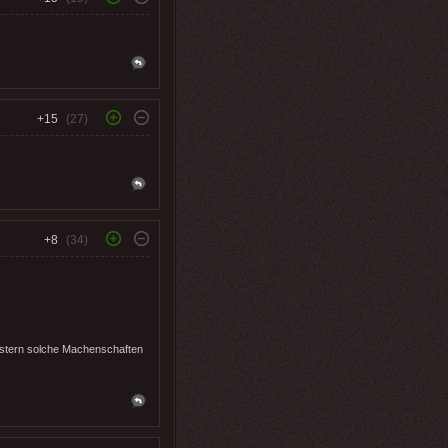
+15
(27)
+8
(34)
stern solche Machenschaften