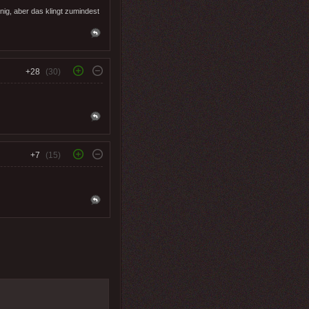
nig, aber das klingt zumindest
+28
(30)
+7
(15)