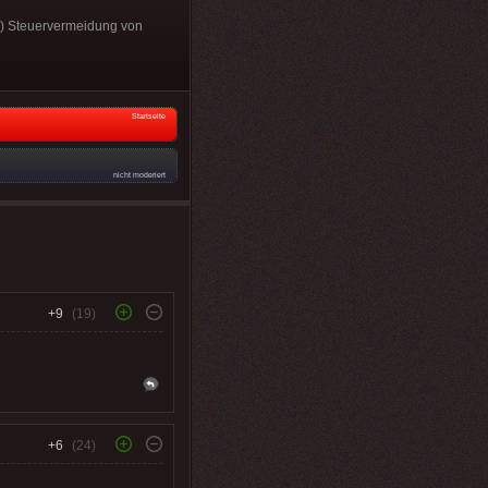
 a) Steuervermeidung von
Startseite
nicht moderiert
+9
(19)
+6
(24)