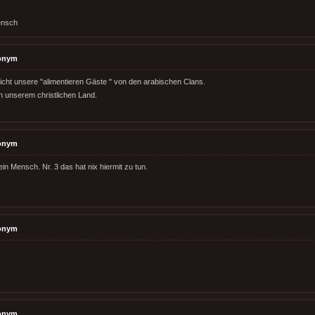
ensch
onym
icht unsere "alimentieren Gäste " von den arabischen Clans.
in unserem christlichen Land.
onym
in Mensch. Nr. 3 das hat nix hiermit zu tun.
onym
onym