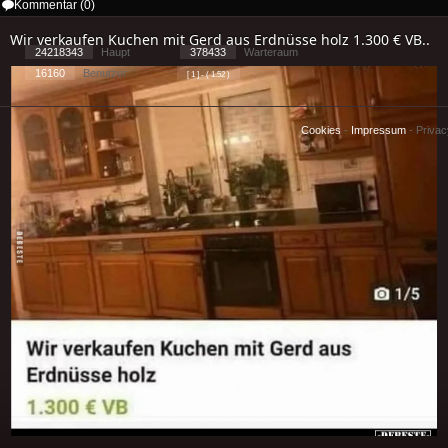
Kommentar (0)
Wir verkaufen Kuchen mit Gerd aus Erdnüsse holz 1.300 € VB..
24218343
Haupt
378433
Warteraum
16160
Benutzer
[ 1 ] - ( 1.52 )
Cookies
-
Impressum
-
Priva