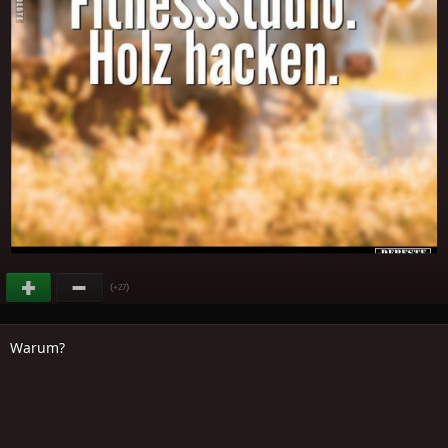
(
)
+27
Warum?