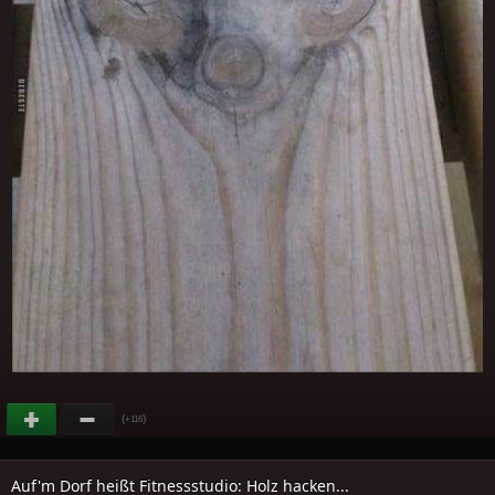
(
)
+116
Auf'm Dorf heißt Fitnessstudio: Holz hacken...