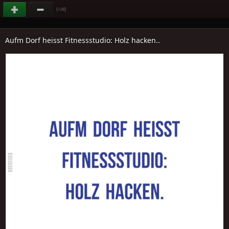
(
)
+28
Aufm Dorf heisst Fitnessstudio: Holz hacken..