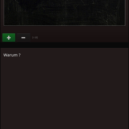
(
)
+18
Warum ?