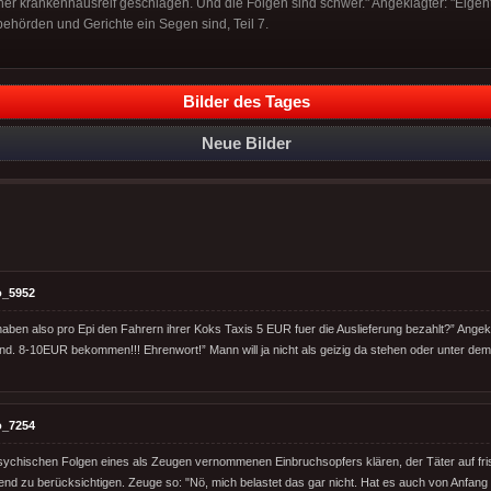
er krankenhausreif geschlagen. Und die Folgen sind schwer." Angeklagter: "Eigen
behörden und Gerichte ein Segen sind, Teil 7.
Bilder des Tages
Neue Bilder
o_5952
haben also pro Epi den Fahrern ihrer Koks Taxis 5 EUR fuer die Auslieferung bezahlt?” Angekl
d. 8-10EUR bekommen!!! Ehrenwort!” Mann will ja nicht als geizig da stehen oder unter dem
o_7254
psychischen Folgen eines als Zeugen vernommenen Einbruchsopfers klären, der Täter auf fri
fend zu berücksichtigen. Zeuge so: "Nö, mich belastet das gar nicht. Hat es auch von Anfang 