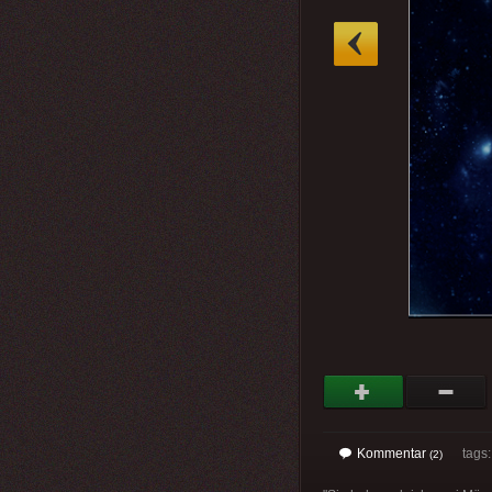
»
Kommentar
tags
(2)