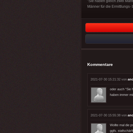
"Sie haben gleich zwei Männ
Männer für die Ermittlungs- 
Kommentare
2021-07-30 15:21:32 von
an
oder auch “Sie 
haben immer min
2021-07-30 15:55:38 von
an
Wollte mal die 
ggfs. stafschär