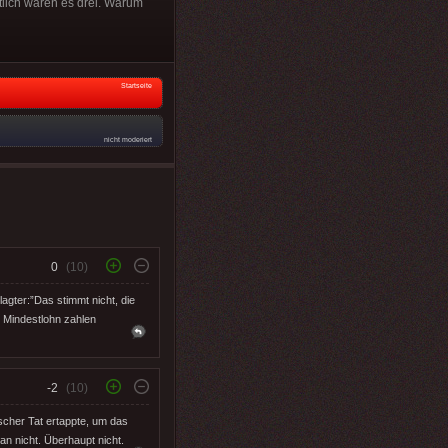
tlich waren es drei. Warum
Startseite
nicht moderiert
0
(10)
agter:”Das stimmt nicht, die
 Mindestlohn zahlen
-2
(10)
scher Tat ertappte, um das
an nicht. Überhaupt nicht.