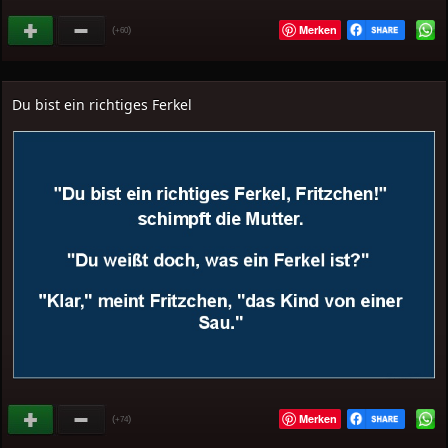
Merken
(
)
+60
Du bist ein richtiges Ferkel
Merken
(
)
+74