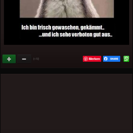
Merken
(
)
+72