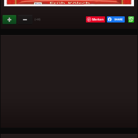
Merken
(
)
+69