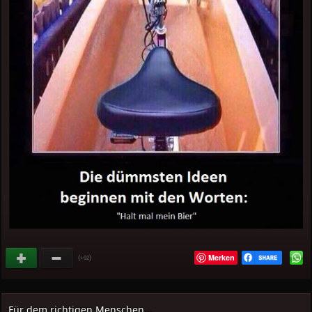
Merken
(
)
+92
Für dem richtigen Menschen...