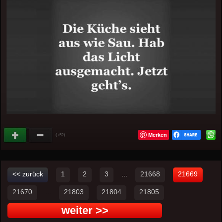
Merken
(
)
+52
<< zurück
1
2
3
...
21668
21669
21670
...
21803
21804
21805
weiter >>