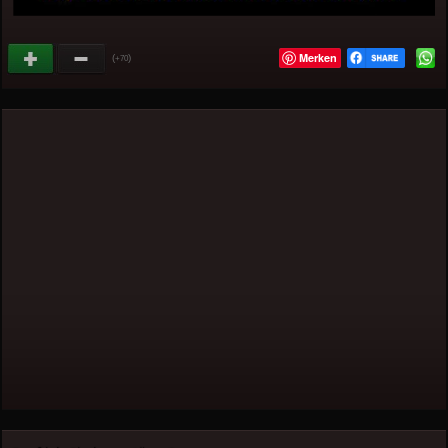
Merken
(
)
+70