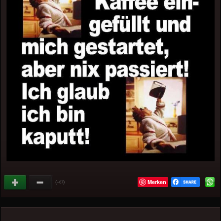
Merken
(
)
+67