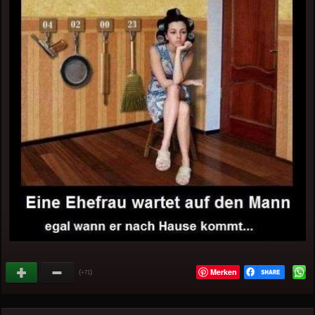
Merken
(
)
+71