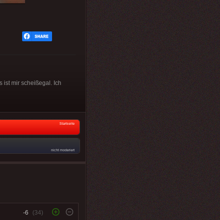
 ist mir scheißegal. Ich
Startseite
nicht moderiert
-6
(34)