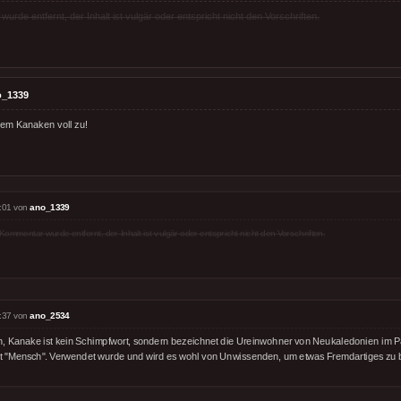
rde entfernt, der Inhalt ist vulgär oder entspricht nicht den Vorschriften.
o_1339
em Kanaken voll zu!
:01 von
ano_1339
Kommentar wurde entfernt, der Inhalt ist vulgär oder entspricht nicht den Vorschriften.
:37 von
ano_2534
n, Kanake ist kein Schimpfwort, sondern bezeichnet die Ureinwohner von Neukaledonien im Paz
t "Mensch". Verwendet wurde und wird es wohl von Unwissenden, um etwas Fremdartiges zu 