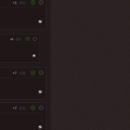
+1
(31)
+6
(22)
+7
(19)
+7
(11)