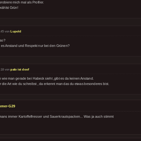
probiere mich mal als Profiler.
wählst Grün!
:45 von
Lupold
so?
t es Anstand und Respekt nur bei den Grünen?
:18 von
palo ist doof
n wie man gerade bei Habeck sieht ,gibt es da keinen Anstand.
 die Art wie du schreibst , da erkennt man das du etwas besonderes bist.
mmer-G29
mans immer Kartoffelfresser und Sauerkrautspacken... Was ja auch stimmt