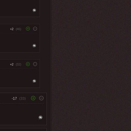
+2
(46)
+2
(32)
-17
(33)