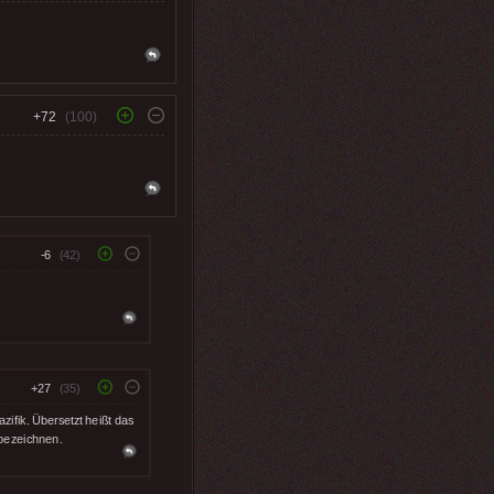
+72
(100)
-6
(42)
+27
(35)
ifik. Übersetzt heißt das
bezeichnen.