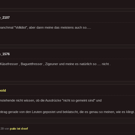
o_2107
anchmal "Vollidiot", aber dann meine das meistens auch so.....
o_1576
äsefresser , Baguettfresser , Zigeuner und meine es natürlich so .... nicht .
pold
stehende nicht wissen, ob die Ausdrücke "nicht so gemeint sind" und
eitrag gerade von den Leuten gepostet und beklatscht, die es genau so meinen, wie es klingt.
:39 von
palo ist doof