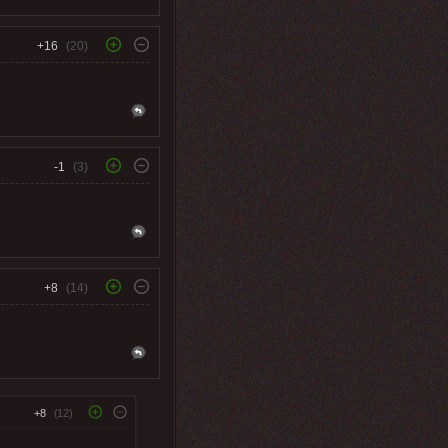
+16
(20)
-1
(3)
+8
(14)
+8
(12)