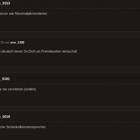
o_9153
kürzer wie Maximalpikmentierter
:53 von
ano_1339
n deutsch bevor Du Dich an Fremdworten versuchst!
_6181
s nie verstehen (wollen).
o_0018
sche Schenkelbürstensprecher.