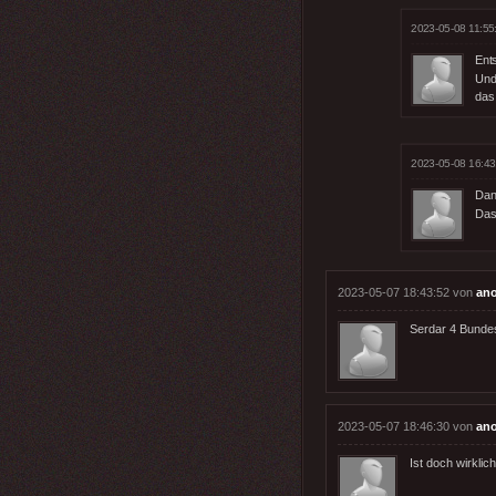
2023-05-08 11:55
Ents
Und
das 
2023-05-08 16:43
Dan
Das
2023-05-07 18:43:52 von
an
Serdar 4 Bundes
2023-05-07 18:46:30 von
an
Ist doch wirklic