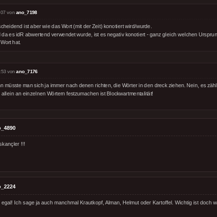
:07 von
ano_7198
cheidend ist aber wie das Wort (mit der Zeit) konotiert wird/wurde.
 da es idR abwertend verwendet wurde, ist es negativ konotiert - ganz gleich welchen Urspr
Wort hat.
:53 von
ano_7176
n müsste man sich ja immer nach denen richten, die Wörter in den dreck ziehen. Nein, es zähl
 allein an einzelnen Wörtern festzumachen ist Blockwartmentalität!
o_4890
kançler !!!
o_2224
h egal! Ich sage ja auch manchmal Krautkopf, Alman, Helmut oder Kartoffel. Wichtig ist doch 