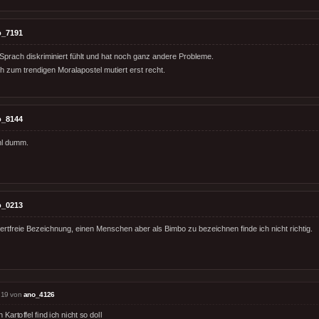
o_7191
Sprach diskriminiert fühlt und hat noch ganz andere Probleme.
 zum trendigen Moralapostel mutiert erst recht.
o_8144
hl dumm.
o_0213
wertfreie Bezeichnung, einen Menschen aber als Bimbo zu bezeichnen finde ich nicht richtig.
:19 von
ano_4126
 Kartoffel find ich nicht so doll