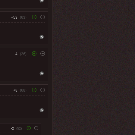
+53
(63)
-4
(26)
+8
(68)
-2
(52)