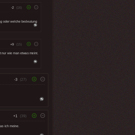
-2
(16)
ung oder welche bedeutung
+9
(15)
t nur wie man etwas meint.
-3
(27)
+1
(39)
was ich meine.