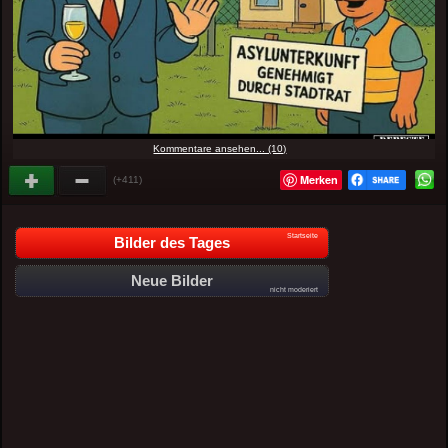
Kommentare ansehen... (10)
Merken
(+411)
Startseite
Bilder des Tages
Neue Bilder
nicht moderiert