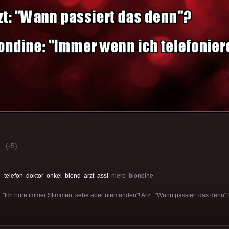
(-5)
:
telefon
doktor
onkel
blond
arzt
assi
niere blondine
 "Ich höre immer Stimmen, sehe aber niemanden"! Arzt: "Wann passiert das denn"