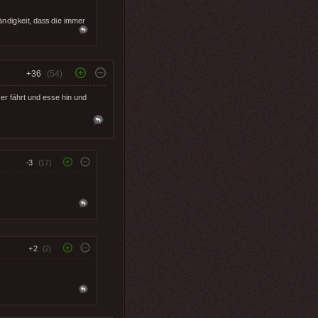
ändigkeit, dass die immer
+36
(54)
er fährt und esse hin und
-3
(17)
+2
(2)