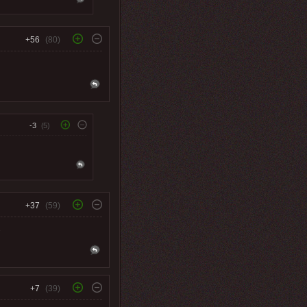
+56
(80)
-3
(5)
+37
(59)
.
+7
(39)