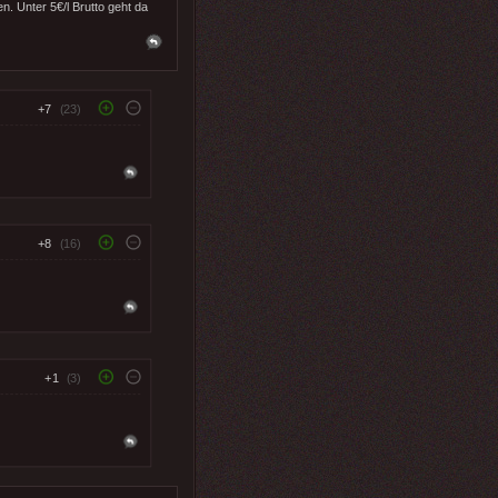
n. Unter 5€/l Brutto geht da
+7
(23)
+8
(16)
+1
(3)