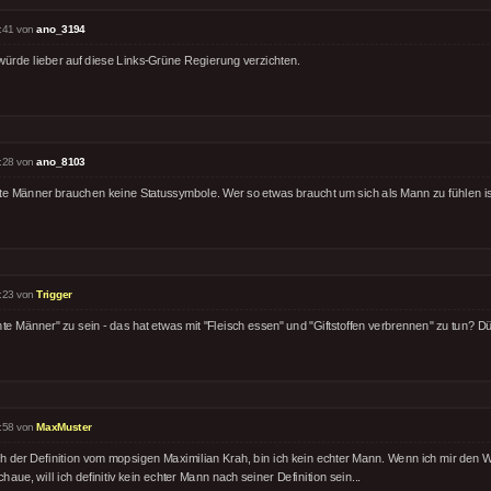
:41 von
ano_3194
 würde lieber auf diese Links-Grüne Regierung verzichten.
:28 von
ano_8103
te Männer brauchen keine Statussymbole. Wer so etwas braucht um sich als Mann zu fühlen is
:23 von
Trigger
te Männer" zu sein - das hat etwas mit "Fleisch essen" und "Giftstoffen verbrennen" zu tun? D
:58 von
MaxMuster
h der Definition vom mopsigen Maximilian Krah, bin ich kein echter Mann. Wenn ich mir den W
haue, will ich definitiv kein echter Mann nach seiner Definition sein...