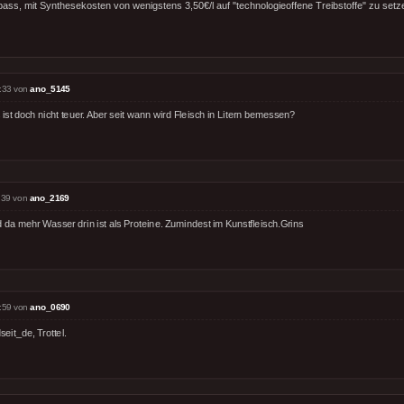
ass, mit Synthesekosten von wenigstens 3,50€/l auf "technologieoffene Treibstoffe" zu setze
:33 von
ano_5145
ist doch nicht teuer. Aber seit wann wird Fleisch in Litern bemessen?
:39 von
ano_2169
 da mehr Wasser drin ist als Proteine. Zumindest im Kunstfleisch.Grins
:59 von
ano_0690
seit_de, Trottel.