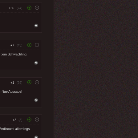
+36
(74)
+7
(43)
t ein Schwächling.
+1
(29)
ürftige Aussage!
+3
(3)
indbeutel allerdings