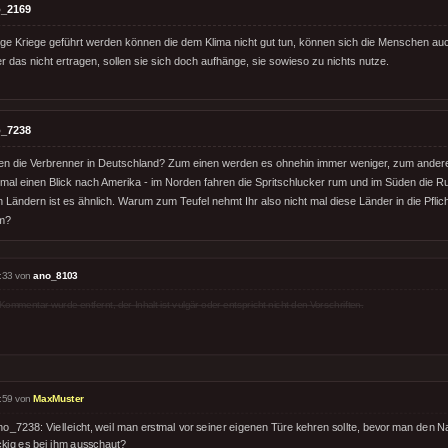
_2169
nge Kriege geführt werden können die dem Klima nicht gut tun, können sich die Menschen au
er das nicht ertragen, sollen sie sich doch aufhänge, sie sowieso zu nichts nutze.
_7238
en die Verbrenner in Deutschland? Zum einen werden es ohnehin immer weniger, zum anderen
mal einen Blick nach Amerika - im Norden fahren die Spritschlucker rum und im Süden die Ru
Ländern ist es ähnlich. Warum zum Teufel nehmt Ihr also nicht mal diese Länder in die Pflich
m?
:33 von
ano_8103
Kommentar wurde entfernt, der Inhalt ist vulgär oder entspricht nicht den Vorschriften.
:59 von
MaxMuster
o_7238: Vielleicht, weil man erstmal vor seiner eigenen Türe kehren sollte, bevor man den N
ckig es bei ihm ausschaut?