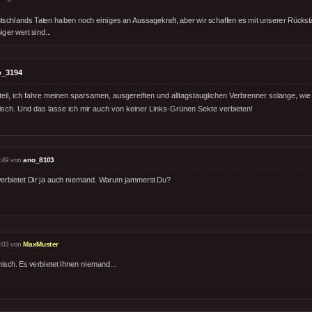
tschlands Taten haben noch einiges an Aussagekraft, aber wir schaffen es mit unserer Rückst
ger wert sind...
o_3194
il, ich fahre meinen sparsamen, ausgereiften und alltagstauglichen Verbrenner solange, wie 
isch. Und das lasse ich mir auch von keiner Links-Grünen Sekte verbieten!
:49 von
ano_8103
verbietet Dir ja auch niemand. Warum jammerst Du?
:03 von
MaxMuster
isch. Es verbietet ihnen niemand...