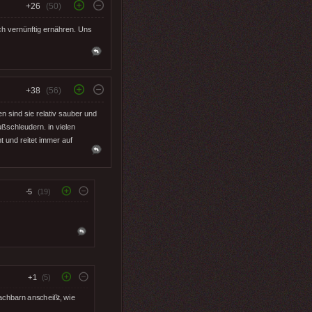
+26
(50)
ch vernünftig ernähren. Uns
+38
(56)
 sind sie relativ sauber und
ßschleudern. in vielen
t und reitet immer auf
-5
(19)
+1
(5)
achbarn anscheißt, wie