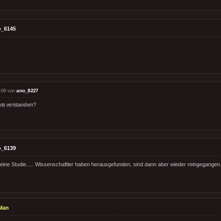
o_6145
:09 von
ano_8227
hts verstanden?
o_6139
eine Studie..... Wissenschaftler haben herausgefunden, sind dann aber wieder reingegangen
Man