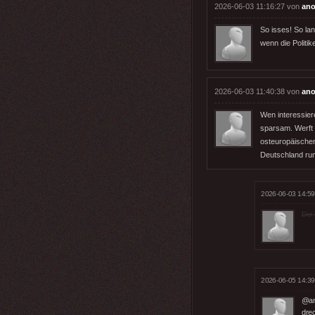
2026-06-03 11:16:27 von
ano
So isses! So la
wenn die Politik
2026-06-03 11:40:38 von
ano
Wen interessier
sparsam. Werft 
osteuropäischen 
Deutschland ru
2026-06-03 14:59
Der 
2026-06-05 14:39
@an
dre