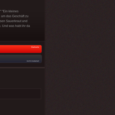
" "Ein kleines
z, um das Geschäft zu
essen Sauerkraut und
n. Und was habt ihr da
Startseite
nicht moderiert