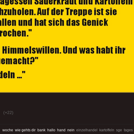
(+22)
:
woche
wie gehts dir
bank
hallo
hand
nein
einzelhandel kartoffeln sge tages