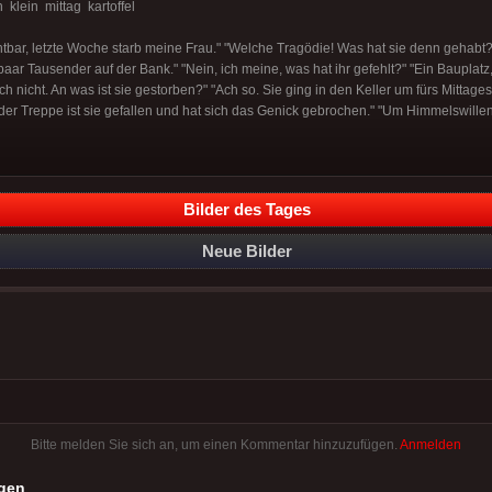
 klein mittag kartoffel
chtbar, letzte Woche starb meine Frau." "Welche Tragödie! Was hat sie denn gehabt?
aar Tausender auf der Bank." "Nein, ich meine, was hat ihr gefehlt?" "Ein Bauplat
ch nicht. An was ist sie gestorben?" "Ach so. Sie ging in den Keller um fürs Mittag
 der Treppe ist sie gefallen und hat sich das Genick gebrochen." "Um Himmelswille
Bilder des Tages
Neue Bilder
Bitte melden Sie sich an, um einen Kommentar hinzuzufügen.
Anmelden
gen