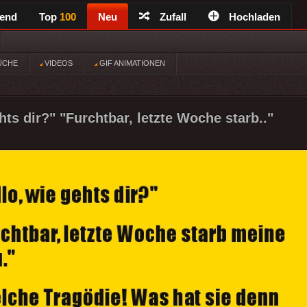
rend
Top
100
Neu
Zufall
Hochladen
ÜCHE
VIDEOS
GIF ANIMATIONEN
hts dir?" "Furchtbar, letzte Woche starb.."