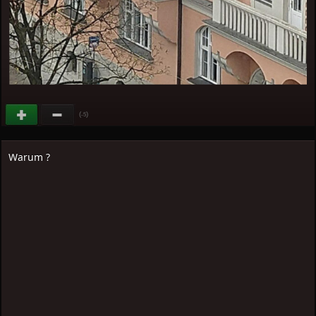
(
)
-5
Warum ?