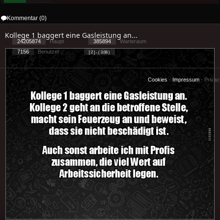
Kommentar (0)
Kollege 1 baggert eine Gasleistung an...
24205874
Haupt
385894
Warteraum
7156
Benutzer
[ 2 ] - ( 3.06 )
Cookies
-
Impressum
-
Priva