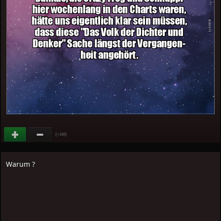
(
)
+188
Warum ?