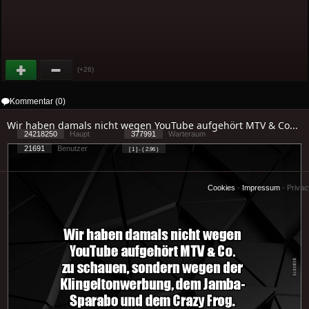
(+26)
Kommentar (0)
Wir haben damals nicht wegen YouTube aufgehört MTV & Co...
24218250
Haupt
377991
Warteraum
21691
Benutzer
[ 1 ] - ( 2.96 )
Cookies
-
Impressum
-
Priva