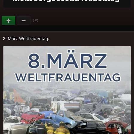
(
)
-13
8. März Weltfrauentag..