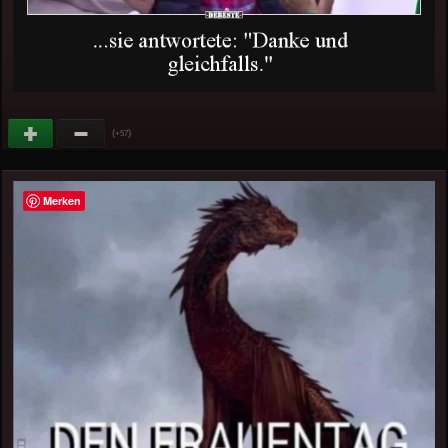
(
)
+57
Merken