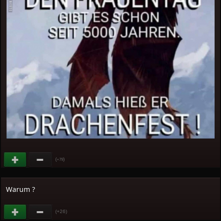
(
)
+79
Warum ?
(+26)