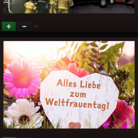
(
)
-1