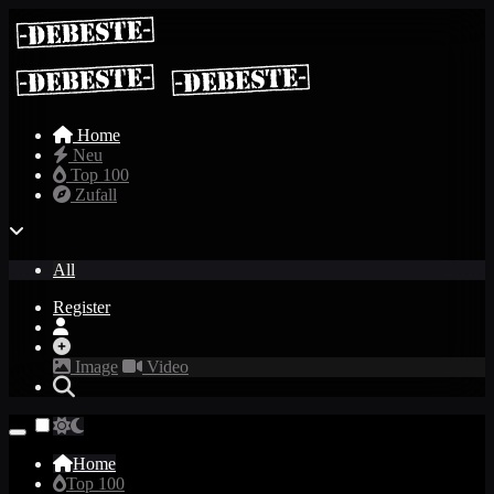
Home
Neu
Top 100
Zufall
All
Register
Image
Video
Home
Top 100