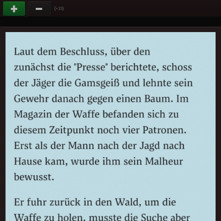
(
)
+15