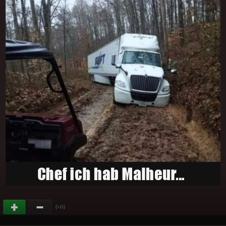
(
)
+21