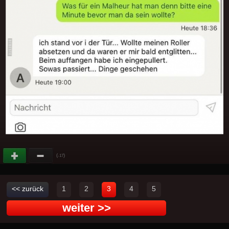
(
)
-17
<< zurück
1
2
3
4
5
weiter >>