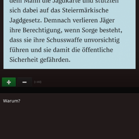
(
)
+193
Warum?