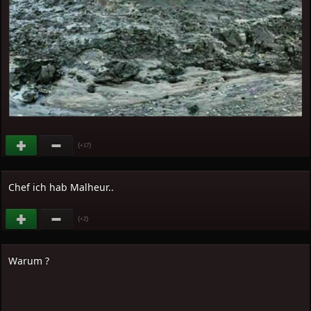
(
)
+17
Chef ich hab Malheur..
(
)
+2
Warum ?