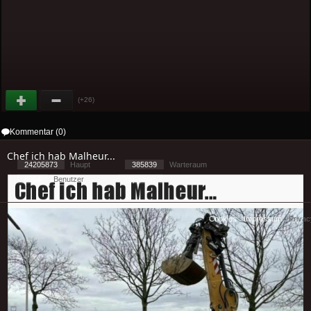
(+26)
Kommentar (0)
Chef ich hab Malheur...
24205873
Haupt
385839
Warteraum
6554
Benutzer
[ 2 ] - ( 3.04 )
Cookies
-
Impressum
-
Priva