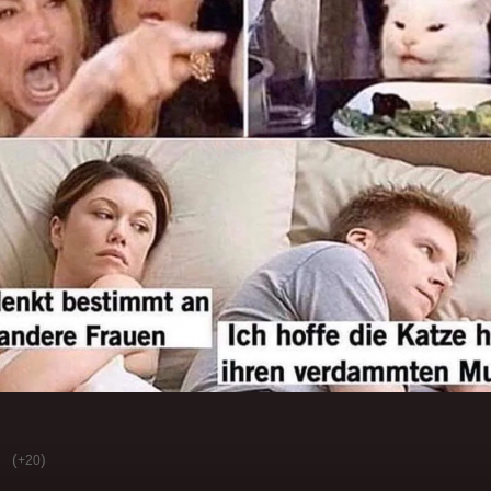
(
)
+20