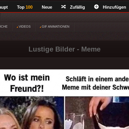
aupt
Top
100
Neue
Zufällig
Hinzufügen
ÜCHE
VIDEOS
GIF ANIMATIONEN
Lustige Bilder - Meme