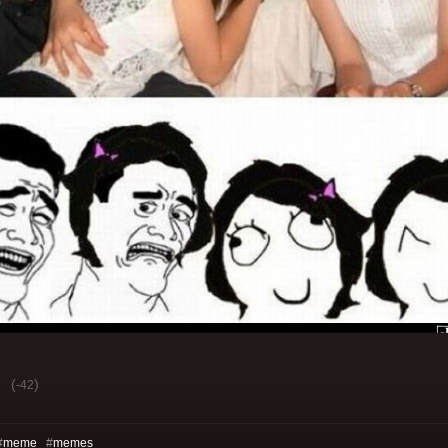
(
)
-42
#
meme
#
memes