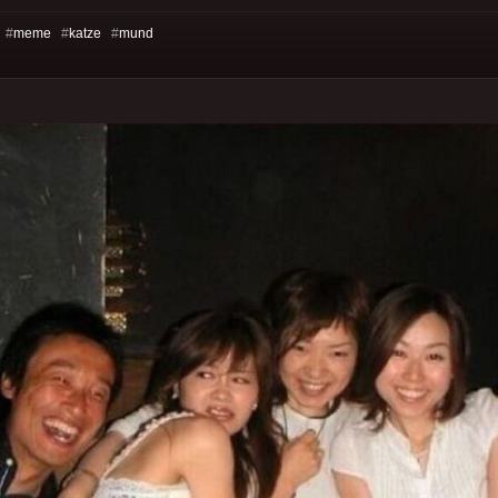
 #
meme
#
katze
#
mund