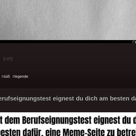
(
)
+27
 #
süß
#
legende
rufseignungstest eignest du dich am besten da