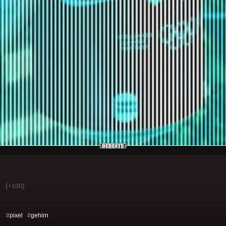
(
)
+100
s: #
pixel
#
gehirn