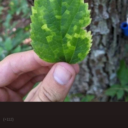
(
)
+112