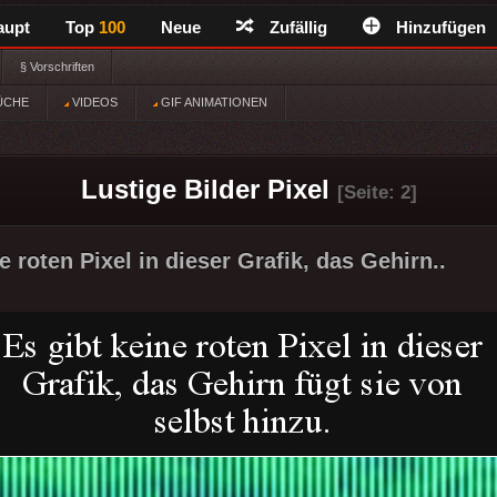
aupt
Top
100
Neue
Zufällig
Hinzufügen
§ Vorschriften
ÜCHE
VIDEOS
GIF ANIMATIONEN
Lustige Bilder Pixel
[Seite: 2]
e roten Pixel in dieser Grafik, das Gehirn..