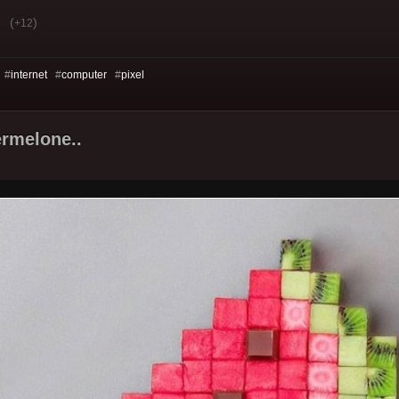
(
)
+12
 #
internet
#
computer
#
pixel
rmelone..