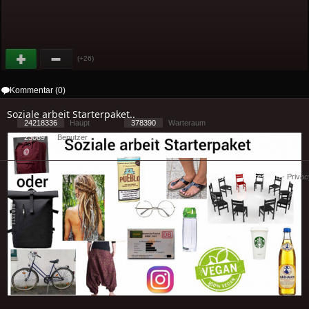
(+26)
Kommentar (0)
Soziale arbeit Starterpaket..
24218336
Haupt
378390
Warteraum
23089
Benutzer
[ 1 ] - ( 2.78 )
Cookies
-
Impressum
-
Priva