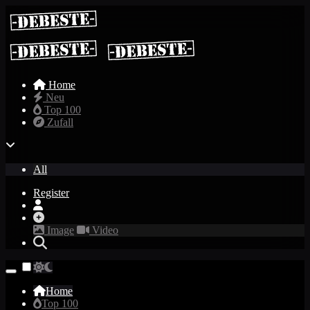
Home
Neu
Top 100
Zufall
All
Register
Image
Video
Home
Top 100