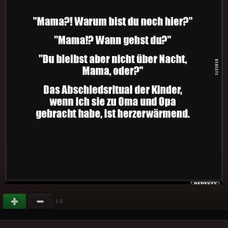
(
)
-1