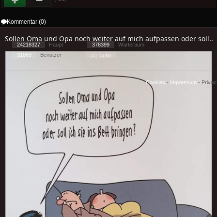
Kommentar (0)
Sollen Oma und Opa noch weiter auf mich aufpassen oder soll..
24218327
Haupt
378399
Warteraum
31869
Benutzer
[ 1 ] - ( 2.43 )
Cookies
-
Impressum
-
Priva