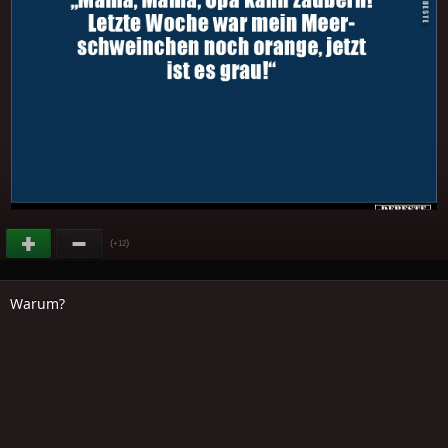
(
)
+12
Warum?