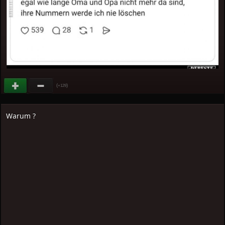
(
)
+129
Warum ?