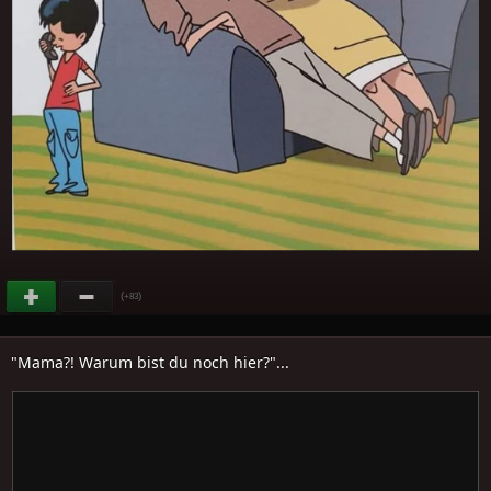
(
)
+83
"Mama?! Warum bist du noch hier?"...