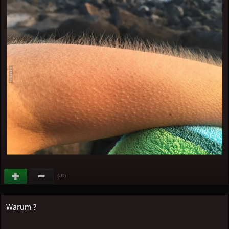
(
)
-12
Warum ?