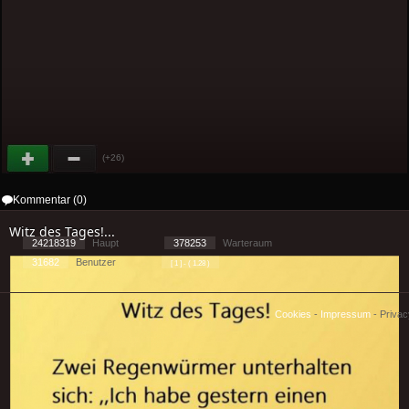
(+26)
Kommentar (0)
Witz des Tages!...
24218319
Haupt
378253
Warteraum
31682
Benutzer
[ 1 ] - ( 1.28 )
Cookies
-
Impressum
-
Priva