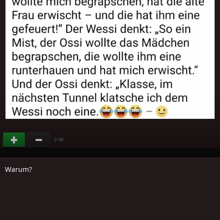
(
)
+18
Warum?