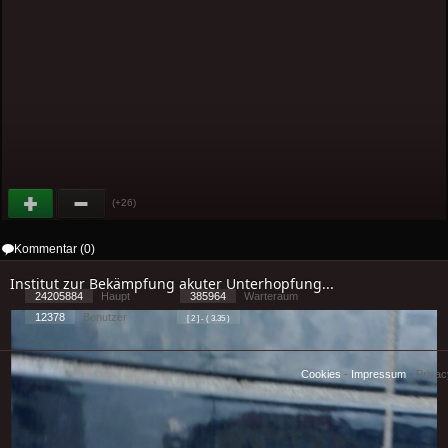
(+26)
Kommentar (0)
Institut zur Bekämpfung akuter Unterhopfung...
24205884
Haupt
385964
Warteraum
12378
Benutzer
[ 2 ] - ( 3.35 )
Cookies
-
Impressum
-
Priva