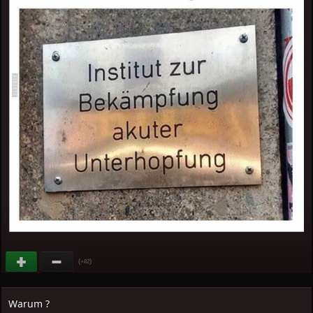
(
)
+82
Warum ?