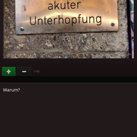
(
)
+68
Warum?