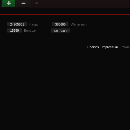
(
)
+79
24205851
Haupt
385695
Warteraum
15359
Benutzer
[ 2 ] - ( 3.65 )
Cookies
-
Impressum
-
Priva