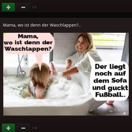
(
)
-1
Mama, wo ist denn der Waschlappen?..
(
)
+4