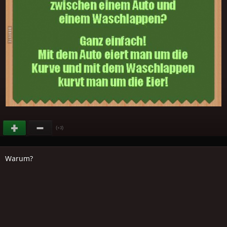
(
)
+3
Warum?