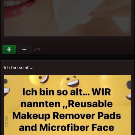
(
)
+110
Ich bin so alt...