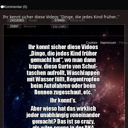
Kommentar (0)
Ihr kennt sicher diese Videos "Dinge, die jedes Kind früher.."
24218363
Haupt
378469
Warteraum
25897
Benutzer
[ 1 ] - ( 1.67 )
Cookies
-
Impressum
-
Priva