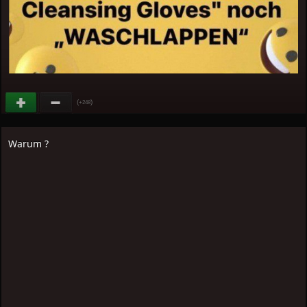
(
)
+248
Warum ?