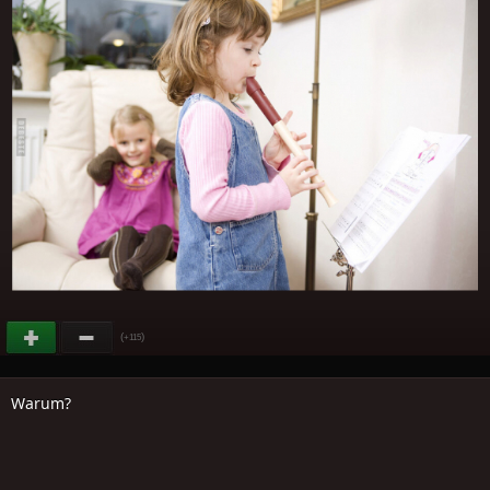
(
)
+115
Warum?