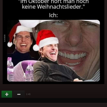
(
)
-14