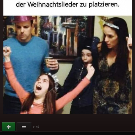
(
)
+32