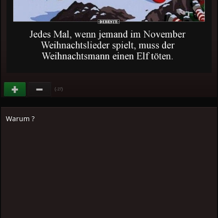
(
)
-27
Warum ?