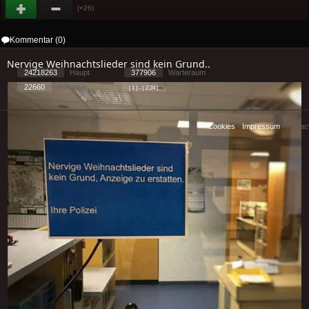
(+26)
Kommentar (0)
Nervige Weihnachtslieder sind kein Grund..
24218263
Haupt
377906
Warteraum
22660
Benutzer
[ 1 ] - ( 2.24 )
Cookies
-
Impressum
-
Priva