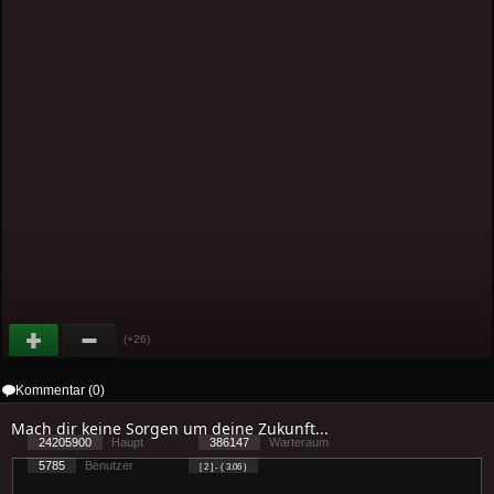
(+26)
Kommentar (0)
Mach dir keine Sorgen um deine Zukunft...
24205900
Haupt
386147
Warteraum
5785
Benutzer
[ 2 ] - ( 3.06 )