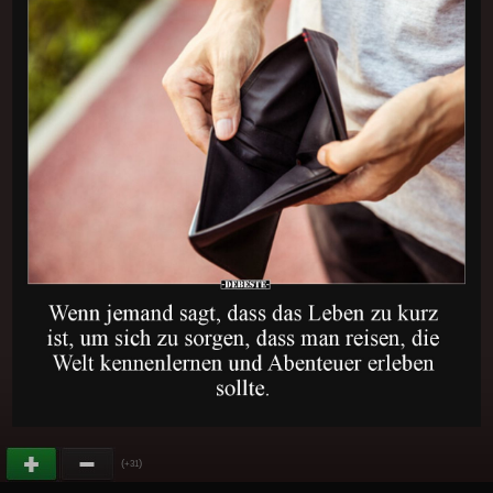
(
)
+31