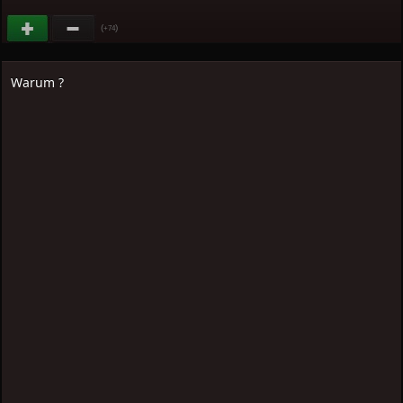
(
)
+74
Warum ?