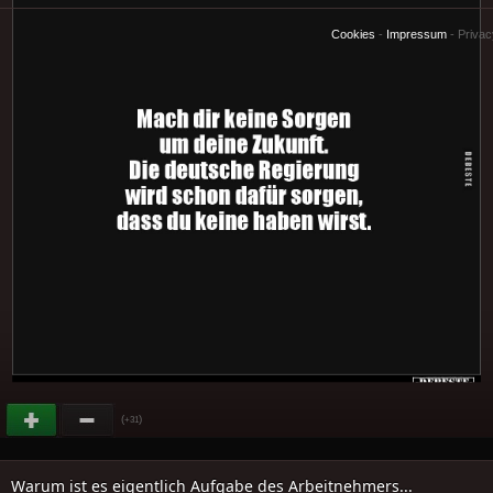
Cookies
-
Impressum
-
Priva
(
)
+31
Warum ist es eigentlich Aufgabe des Arbeitnehmers...