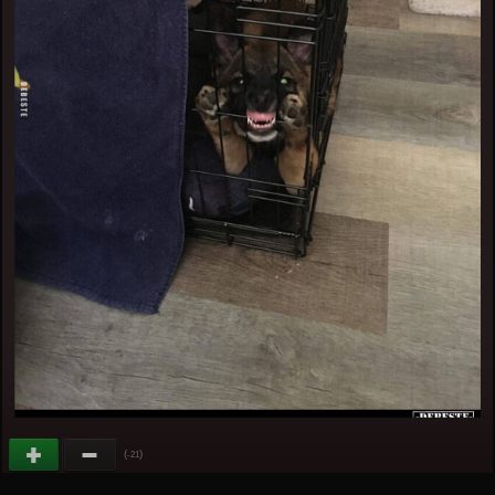
(
)
-21