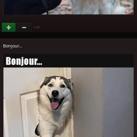
(
)
+13
Bonjour...