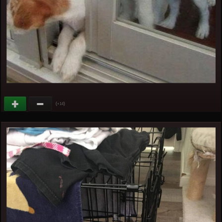
(
)
+14