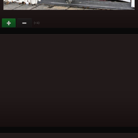
(
)
+11