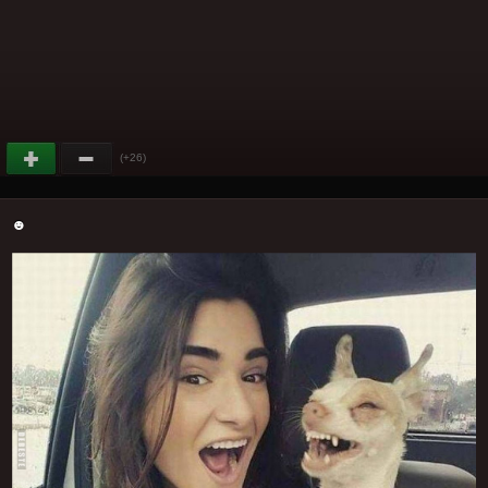
(+26)
☻