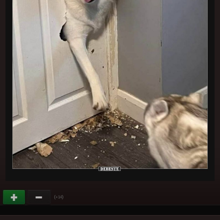
(
)
+14