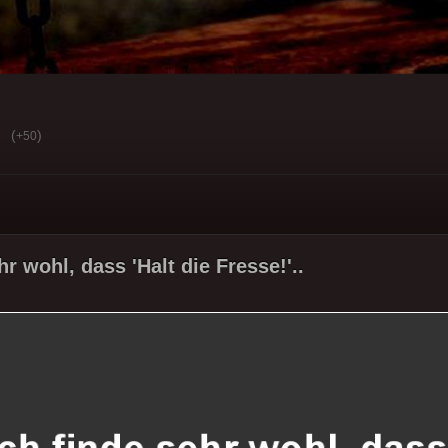
(
)
+50
hr wohl, dass 'Halt die Fresse!'..