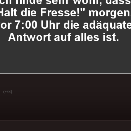
(
)
+44