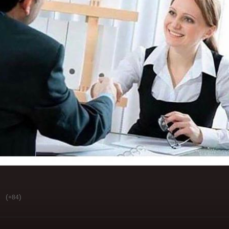
(
)
+84