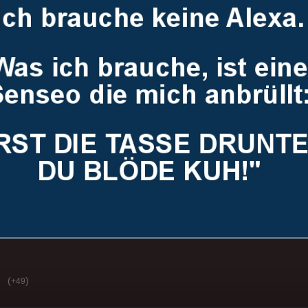
(
)
+49