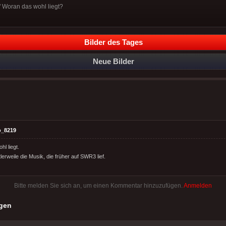
" Woran das wohl liegt?
Bilder des Tages
Neue Bilder
o_8219
l liegt.
lerweile die Musik, die früher auf SWR3 lief.
Bitte melden Sie sich an, um einen Kommentar hinzuzufügen.
Anmelden
gen