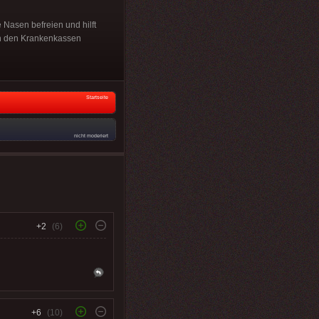
 Nasen befreien und hilft
on den Krankenkassen
Startseite
nicht moderiert
+2
(6)
+6
(10)