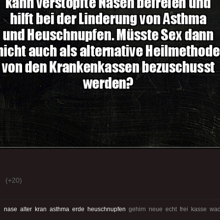
(+20)
:
nase
alter
kran
asthma
erde
heuschnupfen
gehirn neue echt frei kasse wa