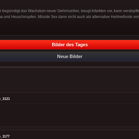
 begünstigt das Wachstum neuer Gehirnzellen, beugt Infarkten vor, kann verstopfte
ma und Heuschnupfen. Müsste Sex dann nicht auch als alternative Heilmethode v
Bilder des Tages
Neue Bilder
o_3121
o_1177