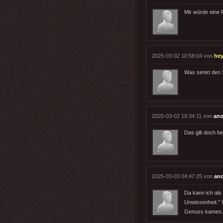
Mir würde eine
2025-03-02 10:58:04 von
he
Was senkt den S
2025-03-02 19:34:11 von
ano
Das gilt doch b
2025-03-03 04:47:25 von
an
Da kann ich als
Unwissenheit." 
Genuss kamen.