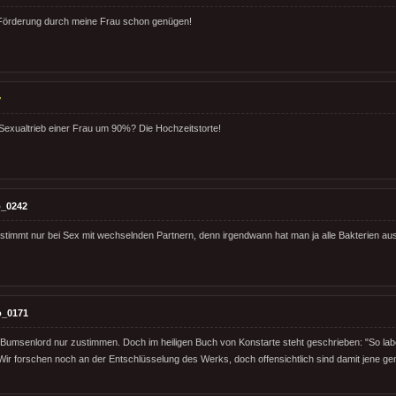
 Förderung durch meine Frau schon genügen!
y
exualtrieb einer Frau um 90%? Die Hochzeitstorte!
_0242
estimmt nur bei Sex mit wechselnden Partnern, denn irgendwann hat man ja alle Bakterien au
o_0171
 Bumsenlord nur zustimmen. Doch im heiligen Buch von Konstarte steht geschrieben: "So lab
Wir forschen noch an der Entschlüsselung des Werks, doch offensichtlich sind damit jene geme