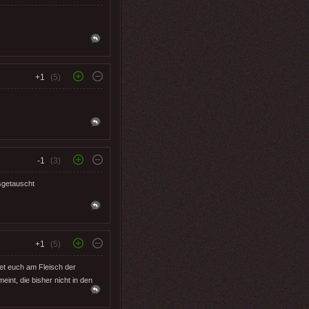
+1
(5)
-1
(3)
sgetauscht
+1
(5)
et euch am Fleisch der
int, die bisher nicht in den