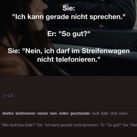
(+13)
:
telefon
telefonieren
nieren
nein
reifen
geschwister
läuft date chat niere
 "Wie läuft das Date?" Sie: "Ich kann gerade nicht sprechen." Er: "So gut?" Sie: "Ne